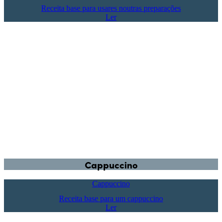
Receita base para usares noutras preparações
Ler
Cappuccino
Cappuccino
Receita base para um cappuccino
Ler