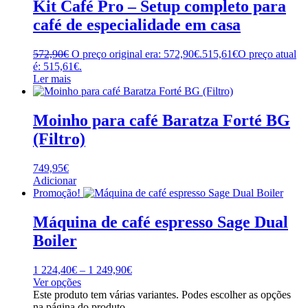
Kit Café Pro – Setup completo para
café de especialidade em casa
572,90
€
O preço original era: 572,90€.
515,61
€
O preço atual
é: 515,61€.
Ler mais
Moinho para café Baratza Forté BG
(Filtro)
749,95
€
Adicionar
Promoção!
Máquina de café espresso Sage Dual
Boiler
1 224,40
€
–
1 249,90
€
Ver opções
Este produto tem várias variantes. Podes escolher as opções
na página do produto