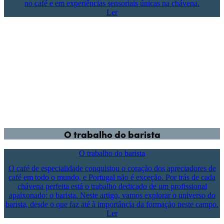
no café e em experiências sensoriais únicas na chávena.
Ler
O trabalho do barista
O trabalho do barista
O café de especialidade conquistou o coração dos apreciadores de
café em todo o mundo, e Portugal não é exceção. Por trás de cada
chávena perfeita está o trabalho dedicado de um profissional
apaixonado: o barista. Neste artigo, vamos explorar o universo do
barista, desde o que faz até à importância da formação neste campo.
Ler