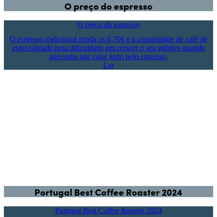
O preço do espresso
O preço do espresso
O espresso tradicional ronda os 0,70€ e a comunidade de café de
especialidade nota dificuldade em crescer o seu público quando
apresenta um valor justo pelo espresso.
Ler
Portugal Best Coffee Roaster 2024
Portugal Best Coffee Roaster 2024