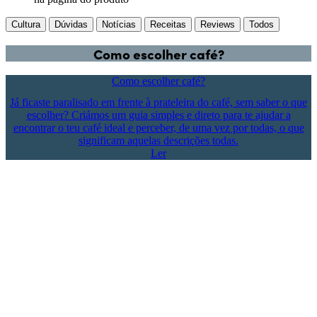
Cultura
Dúvidas
Notícias
Receitas
Reviews
Todos
Como escolher café?
Como escolher café?
Já ficaste paralisado em frente à prateleira do café, sem saber o que
escolher? Criámos um guia simples e direto para te ajudar a
encontrar o teu café ideal e perceber, de uma vez por todas, o que
significam aquelas descrições todas.
Ler