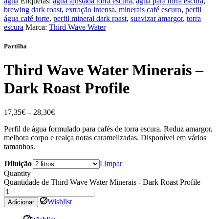
água
Etiquetas:
água ajustada torra escura
,
água para torra escura
,
brewing dark roast
,
extração intensa
,
minerais café escuro
,
perfil
água café forte
,
perfil mineral dark roast
,
suavizar amargor
,
torra
escura
Marca:
Third Wave Water
Partilha
Third Wave Water Minerais –
Dark Roast Profile
17,35
€
–
28,30
€
Perfil de água formulado para cafés de torra escura. Reduz amargor,
melhora corpo e realça notas caramelizadas. Disponível em vários
tamanhos.
Diluição
Limpar
Quantity
Quantidade de Third Wave Water Minerais - Dark Roast Profile
Wishlist
Adicionar