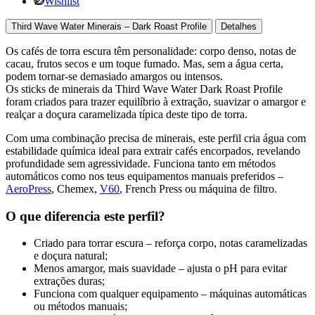
Wishlist
Third Wave Water Minerais – Dark Roast Profile
Detalhes
Os cafés de torra escura têm personalidade: corpo denso, notas de
cacau, frutos secos e um toque fumado. Mas, sem a água certa,
podem tornar-se demasiado amargos ou intensos.
Os sticks de minerais da Third Wave Water Dark Roast Profile
foram criados para trazer equilíbrio à extração, suavizar o amargor e
realçar a doçura caramelizada típica deste tipo de torra.
Com uma combinação precisa de minerais, este perfil cria água com
estabilidade química ideal para extrair cafés encorpados, revelando
profundidade sem agressividade. Funciona tanto em métodos
automáticos como nos teus equipamentos manuais preferidos –
AeroPress
, Chemex,
V60
, French Press ou máquina de filtro.
O que diferencia este perfil?
Criado para torrar escura – reforça corpo, notas caramelizadas
e doçura natural;
Menos amargor, mais suavidade – ajusta o pH para evitar
extrações duras;
Funciona com qualquer equipamento – máquinas automáticas
ou métodos manuais;