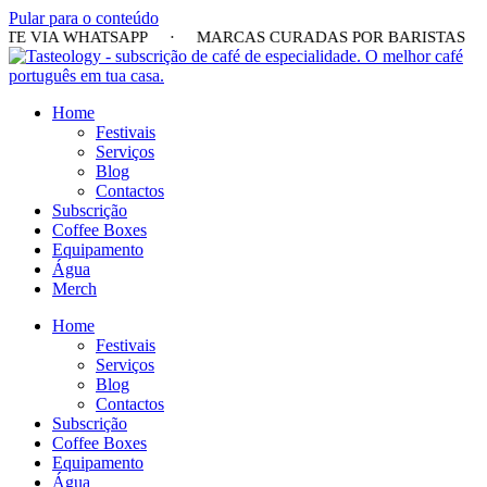
Pular para o conteúdo
RTE VIA WHATSAPP · MARCAS CURADAS POR BARISTAS 
Home
Festivais
Serviços
Blog
Contactos
Subscrição
Coffee Boxes
Equipamento
Água
Merch
Home
Festivais
Serviços
Blog
Contactos
Subscrição
Coffee Boxes
Equipamento
Água