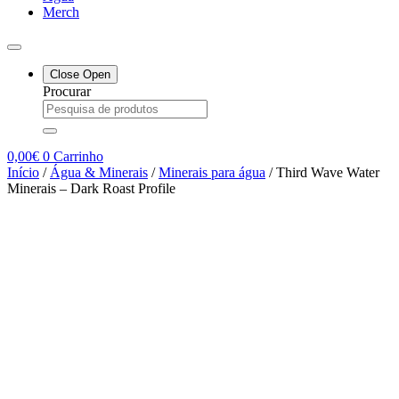
Merch
Close
Open
Procurar
0,00
€
0
Carrinho
Início
/
Água & Minerais
/
Minerais para água
/ Third Wave Water
Minerais – Dark Roast Profile