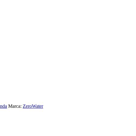
enda
Marca:
ZeroWater