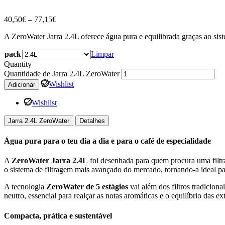
40,50
€
–
77,15
€
A ZeroWater Jarra 2.4L oferece água pura e equilibrada graças ao siste
pack
Limpar
Quantity
Quantidade de Jarra 2.4L ZeroWater
Wishlist
Adicionar
Wishlist
Jarra 2.4L ZeroWater
Detalhes
Água pura para o teu dia a dia e para o café de especialidade
A
ZeroWater Jarra 2.4L
foi desenhada para quem procura uma filtra
o sistema de filtragem mais avançado do mercado, tornando-a ideal pa
A tecnologia
ZeroWater de 5 estágios
vai além dos filtros tradicion
neutro, essencial para realçar as notas aromáticas e o equilíbrio das e
Compacta, prática e sustentável