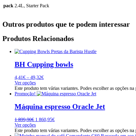
pack
2.4L, Starter Pack
Outros produtos que te podem interessar
Produtos Relacionados
BH Cupping bowls
4,41
€
–
49,32
€
Ver opções
Este produto tem várias variantes. Podes escolher as opções na
Promoção!
Máquina espresso Oracle Jet
1 899,90
€
1 860,95
€
Ver opções
Este produto tem várias variantes. Podes escolher as opções na