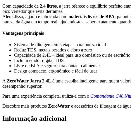
Com capacidade de
2.4 litros
, a jarra oferece o equilíbrio perfeito 
bico vertedor que evita derrames.
Além disso, a jarra é fabricada com
materiais livres de BPA
, garant
pureza da água em tempo real, ajudando-te a saber exatamente quando s
Vantagens principais
Sistema de filtragem em 5 etapas para pureza total
Reduz TDS, metais pesados e cloro a zero
Capacidade de 2.4L – ideal para uso doméstico ou de escritório
Inclui medidor digital TDS
Livre de BPA e seguro para contacto alimentar
Design compacto, ergonómico e fácil de usar
A
ZeroWater Jarra 2.4L
é uma escolha inteligente para quem valoriz
desempenho superior.
Para uma experiência completa, utiliza-a com o
Comandante C40 Nitr
Descobre mais produtos
ZeroWater
e acessórios de filtragem de águ
Informação adicional