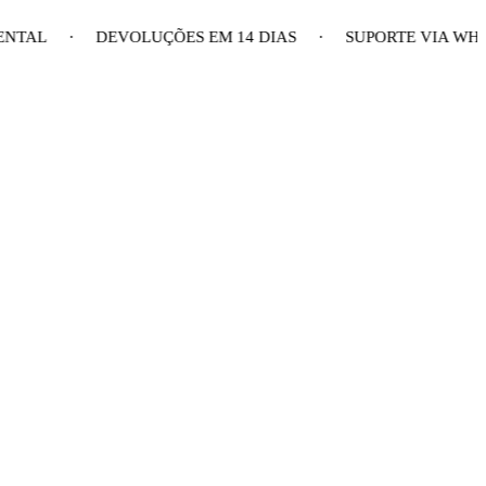
NENTAL · DEVOLUÇÕES EM 14 DIAS · SUPORTE VIA WH