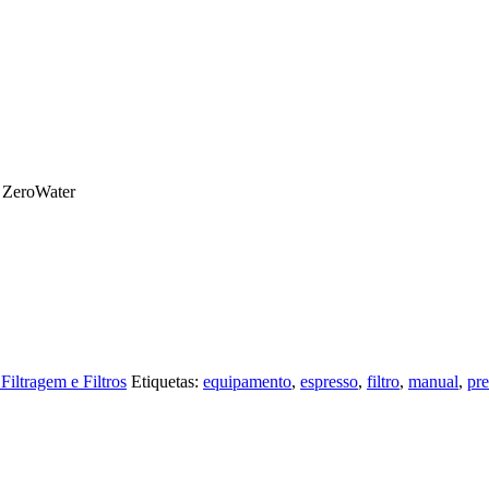
L ZeroWater
Filtragem e Filtros
Etiquetas:
equipamento
,
espresso
,
filtro
,
manual
,
pr