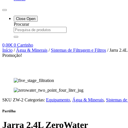
Close
Open
Procurar
0,00
€
0
Carrinho
Início
/
Água & Minerais
/
Sistemas de Filtragem e Filtros
/ Jarra 2.4
Promoção!
SKU
ZW-2
Categorias:
Equipamento
,
Água & Minerais
,
Sistemas de 
Partilha
Jarra 2.4L ZeroWater