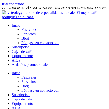
Ir al contenido
ÍAS · SOPORTE VÍA WHATSAPP · MARCAS SELECCIONADAS POR
Inicio
Festivales
Servicios
Blog
Póngase en contacto con
Suscripción
Cajas de café
Equipamiento
Agua
Artículos promocionales
Inicio
Festivales
Servicios
Blog
Póngase en contacto con
Suscripción
Cajas de café
Equipamiento
Agua