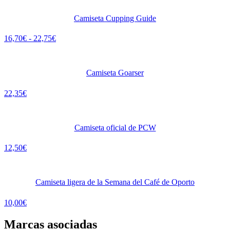
Camiseta Cupping Guide
16,70
€
-
22,75
€
Camiseta Goarser
22,35
€
Camiseta oficial de PCW
12,50
€
Camiseta ligera de la Semana del Café de Oporto
10,00
€
Marcas asociadas