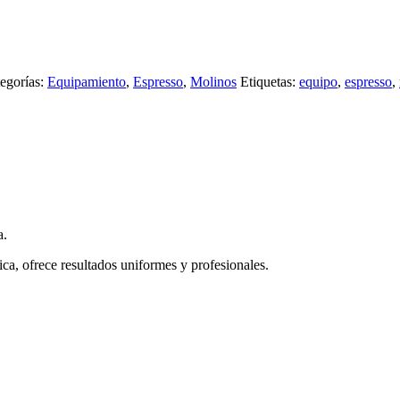
egorías:
Equipamiento
,
Espresso
,
Molinos
Etiquetas:
equipo
,
espresso
,
a.
ca, ofrece resultados uniformes y profesionales.