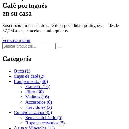
Café portugués
en su casa
Suscripción mensual de café de especialidad portugués — desde
37,25€/mes, cancela cuando quieras.
Ver suscripción
Categoría
Otros
(1)
Cajas de café
(2)
Equipamiento
(46)
Espresso
(16)
Filtro
(30)
Molinos
(16)
Accesorios
(6)
Hervidores
(2)
Comercialización
(5)
Semana del Café
(5)
Ropa y accesorios
(5)
Agua y Minerales
(11)