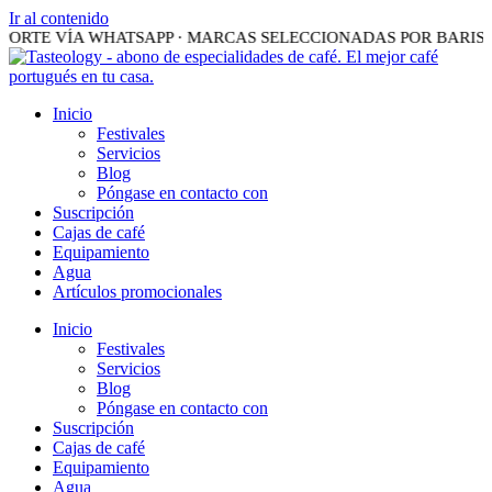
Ir al contenido
ORTE VÍA WHATSAPP · MARCAS SELECCIONADAS POR BARISTA
Inicio
Festivales
Servicios
Blog
Póngase en contacto con
Suscripción
Cajas de café
Equipamiento
Agua
Artículos promocionales
Inicio
Festivales
Servicios
Blog
Póngase en contacto con
Suscripción
Cajas de café
Equipamiento
Agua