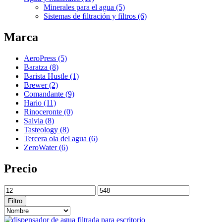
Minerales para el agua
(5)
Sistemas de filtración y filtros
(6)
Marca
AeroPress
(5)
Baratza
(8)
Barista Hustle
(1)
Brewer
(2)
Comandante
(9)
Hario
(11)
Rinoceronte
(0)
Salvia
(8)
Tasteology
(8)
Tercera ola del agua
(6)
ZeroWater
(6)
Precio
Filtro