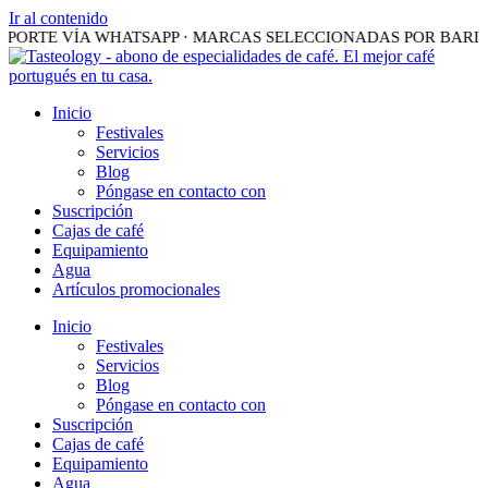
Ir al contenido
OPORTE VÍA WHATSAPP · MARCAS SELECCIONADAS POR BARIST
Inicio
Festivales
Servicios
Blog
Póngase en contacto con
Suscripción
Cajas de café
Equipamiento
Agua
Artículos promocionales
Inicio
Festivales
Servicios
Blog
Póngase en contacto con
Suscripción
Cajas de café
Equipamiento
Agua