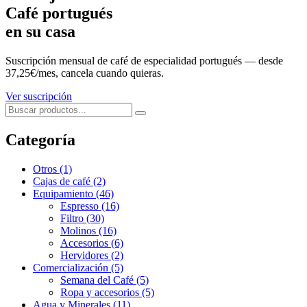
Café portugués
en su casa
Suscripción mensual de café de especialidad portugués — desde
37,25€/mes, cancela cuando quieras.
Ver suscripción
Categoría
Otros
(1)
Cajas de café
(2)
Equipamiento
(46)
Espresso
(16)
Filtro
(30)
Molinos
(16)
Accesorios
(6)
Hervidores
(2)
Comercialización
(5)
Semana del Café
(5)
Ropa y accesorios
(5)
Agua y Minerales
(11)