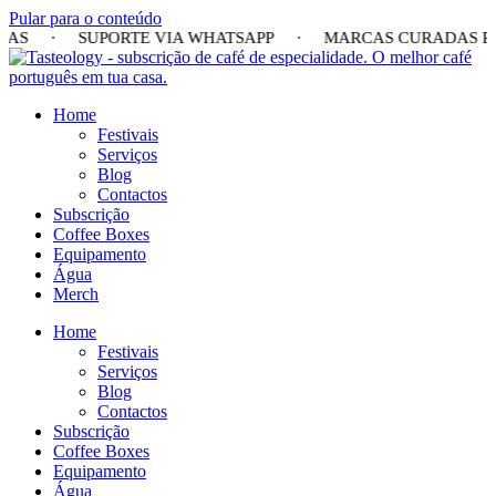
Pular para o conteúdo
 DIAS · SUPORTE VIA WHATSAPP · MARCAS CURADAS P
Home
Festivais
Serviços
Blog
Contactos
Subscrição
Coffee Boxes
Equipamento
Água
Merch
Home
Festivais
Serviços
Blog
Contactos
Subscrição
Coffee Boxes
Equipamento
Água