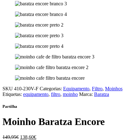
SKU
410-230V-F
Categorias:
Equipamento
,
Filtro
,
Moinhos
Etiquetas:
equipamento
,
filtro
,
moinho
Marca:
Baratza
Partilha
Moinho Baratza Encore
149,95
€
138,60
€