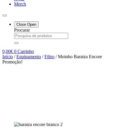
Merch
Close
Open
Procurar
0,00
€
0
Carrinho
Início
/
Equipamento
/
Filtro
/ Moinho Baratza Encore
Promoção!