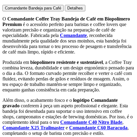
Comandante Bandeja para Café
Detalhes
O
Comandante Coffee Tray Bandeja de Café em Biopolímero
Premium
é o acessório perfeito para baristas e coffee lovers que
valorizam precisão e organização na preparação de café de
especialidade. Fabricada pela
Comandante
, reconhecida
mundialmente pela qualidade dos seus moinhos, esta bandeja foi
desenvolvida para tornar o teu processo de pesagem e transferência
de café mais limpo, rápido e eficiente.
Produzida em
biopolímero resistente e sustentável
, a Coffee Tray
combina leveza, durabilidade e um design ergonómico pensado para
o dia a dia. O formato curvado permite recolher e verter o café com
fluidez, evitando perdas de grãos e resíduos de moagem. Assim, o
teu espaço de trabalho mantém-se sempre limpo e organizado,
enquanto ganhas consistência em cada preparação.
Além disso, o acabamento fosco e o
logótipo Comandante
gravado
conferem à peça um aspeto profissional e elegante. Esta
bandeja foi desenhada para suportar o uso intensivo em coffee
shops, campeonatos e estações de brewing domésticas. Por isso, é o
complemento ideal para o teu
Comandante C40 Nitro Blade
,
Comandante X25 Trailmaster
e
Comandante C60 Baracuda
,
completando o setup de barista com precisão e estilo.