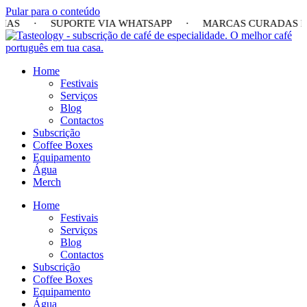
Pular para o conteúdo
 DIAS · SUPORTE VIA WHATSAPP · MARCAS CURADAS P
Home
Festivais
Serviços
Blog
Contactos
Subscrição
Coffee Boxes
Equipamento
Água
Merch
Home
Festivais
Serviços
Blog
Contactos
Subscrição
Coffee Boxes
Equipamento
Água