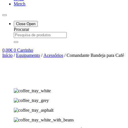
Merch
Close
Open
Procurar
0,00
€
0
Carrinho
Início
/
Equipamento
/
Acessórios
/ Comandante Bandeja para Café